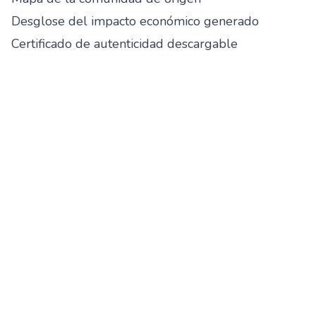
Desglose del impacto económico generado
Certificado de autenticidad descargable
Opción de dejar un mensaje al artesano
Resultados de la alianza
En menos de un año de colaboración, los
resultados han superado nuestras expectativas:
+50 familias beneficiadas directamente
con
ingresos estables y dignos
Incremento del 40% en ventas
gracias a la
trazabilidad verificable que genera confianza
Reportes de impacto alineados con ODS
1, 5, 8,
10 y 12
Mayor confianza de compradores corporativos
que pueden demostrar impacto real en sus