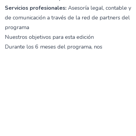
Servicios profesionales:
Asesoría legal, contable y
de comunicación a través de la red de partners del
programa
Nuestros objetivos para esta edición
Durante los 6 meses del programa, nos
proponemos:
Consolidar nuestro modelo de revenue:
Perfeccionar las líneas de ingreso que aseguren la
sostenibilidad de la plataforma
Expandir la red de organizaciones:
Alcanzar las
10,000 OSC conectadas en la plataforma
Desarrollar nuevas funcionalidades:
Lanzar el
módulo de trazabilidad blockchain y la app móvil
2.0