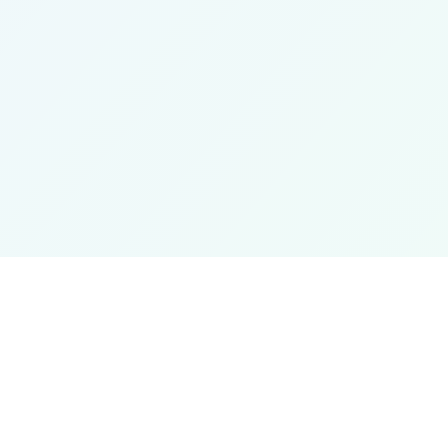
FONSELP
Enlaces
Quiénes s
Impulsamos proyectos de impacto social